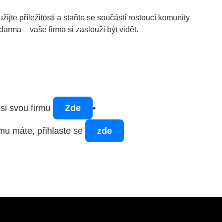
žijte příležitosti a staňte se součástí rostoucí komunity
zdarma – vaše firma si zaslouží být vidět.
 si svou firmu
Zde
•
rmu máte, přihlaste se
zde