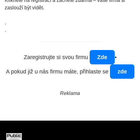
Klikněte na registraci a začněte zdarma – vaše firma si
zaslouží být vidět.
.
.
Zaregistrujte si svou firmu
Zde
•
A pokud již u nás firmu máte, přihlaste se
zde
Reklama