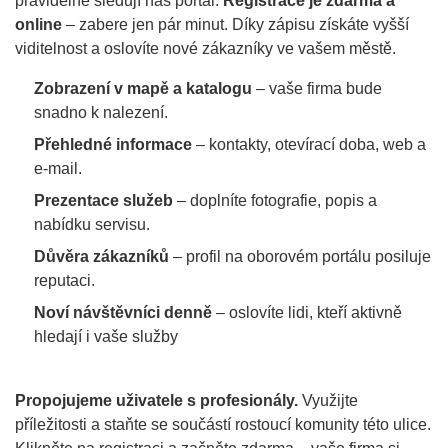
pravidelně sledují náš portál.
Registrace je zdarma a
online
– zabere jen pár minut. Díky zápisu získáte vyšší
viditelnost a oslovíte nové zákazníky ve vašem městě.
Zobrazení v mapě a katalogu
– vaše firma bude
snadno k nalezení.
Přehledné informace
– kontakty, otevírací doba, web a
e-mail.
Prezentace služeb
– doplníte fotografie, popis a
nabídku servisu.
Důvěra zákazníků
– profil na oborovém portálu posiluje
reputaci.
Noví návštěvníci denně
– oslovíte lidi, kteří aktivně
hledají i vaše služby
Propojujeme uživatele s profesionály.
Využijte
příležitosti a staňte se součástí rostoucí komunity této ulice.