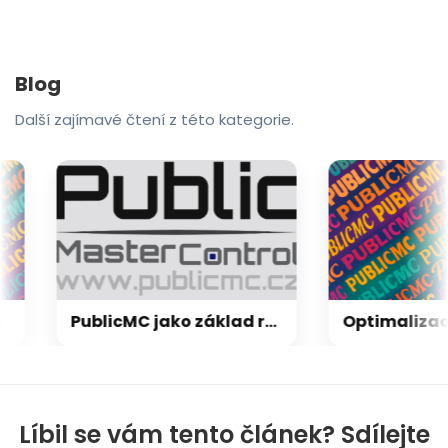
Blog
Další zajímavé čtení z této kategorie.
PublicMC jako základ regionální sítě: proč náš CMS stavíme jinak než ostatní
Líbil se vám tento článek? Sdílejte