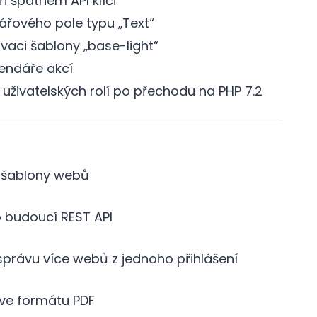
i špatném API klíči
ářového pole typu „Text“
vaci šablony „base-light“
lendáře akcí
uživatelských rolí po přechodu na PHP 7.2
o šablony webů
 budoucí REST API
 správu více webů z jednoho přihlášení
ve formátu PDF