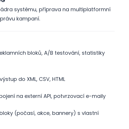
OG
jádra systému, příprava na multiplatformní
 správu kampaní.
lamních bloků, A/B testování, statistiky
výstup do XML, CSV, HTML
ojení na externí API, potvrzovací e-maily
oky (počasí, akce, bannery) s vlastní