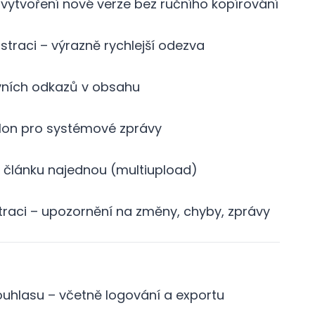
 vytvoření nové verze bez ručního kopírování
straci – výrazně rychlejší odezva
ivních odkazů v obsahu
lon pro systémové zprávy
 článku najednou (multiupload)
straci – upozornění na změny, chyby, zprávy
ouhlasu – včetně logování a exportu