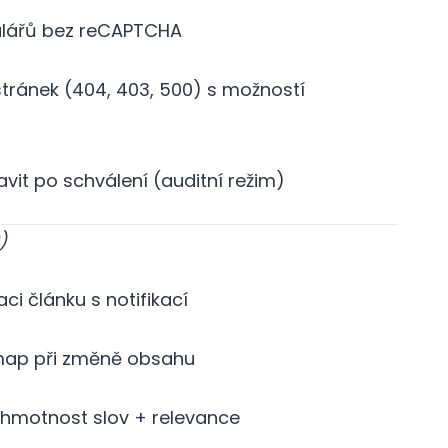
ulářů bez reCAPTCHA
ránek (404, 403, 500) s možností
vit po schválení (auditní režim)
)
i článku s notifikací
map při změně obsahu
+ hmotnost slov + relevance