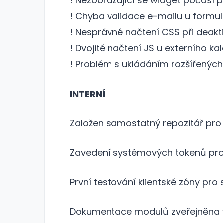
! Nezobrazující se widget počasí př
! Chyba validace e-mailu u formul
! Nesprávné načtení CSS při deakti
! Dvojité načtení JS u externího ka
! Problém s ukládáním rozšířených 
INTERNÍ
Založen samostatný repozitář pr
Zavedení systémových tokenů pro
První testování klientské zóny pro
Dokumentace modulů zveřejněna 