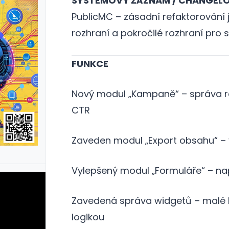
SYSTÉMOVÝ ZÁZNAM / CHANGEL
PublicMC – zásadní refaktorování 
rozhraní a pokročilé rozhraní pro
FUNKCE
Nový modul „Kampaně“ – správa rek
CTR
Zaveden modul „Export obsahu“ – 
Vylepšený modul „Formuláře“ – nap
Zavedená správa widgetů – malé bl
logikou