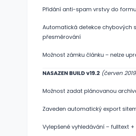
Přidání anti-spam vrstvy do form
Automatická detekce chybových st
přesměrování
Možnost zámku článku – nelze upra
NASAZEN BUILD v19.2
(červen 2019
Možnost zadat plánovanou archivac
Zaveden automatický export site
Vylepšené vyhledávání – fulltext 