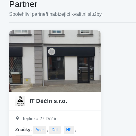
Partner
Spolehliví partneři nabízející kvalitní služby.
IT Děčín s.r.o.
Teplická 27 Děčín,
Značky:
,
,
,
Acer
Dell
HP