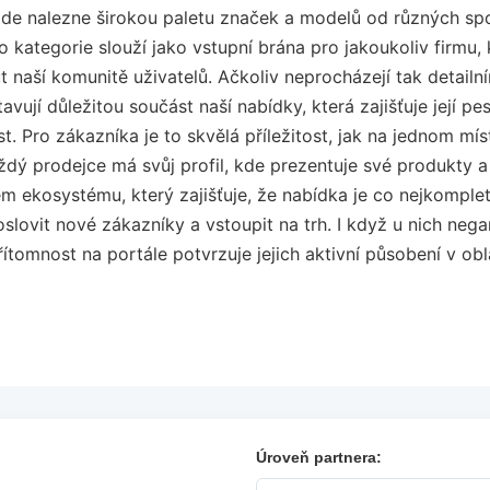
zde nalezne širokou paletu značek a modelů od různých spo
o kategorie slouží jako vstupní brána pro jakoukoliv firmu,
 naší komunitě uživatelů. Ačkoliv neprocházejí tak detailn
tavují důležitou součást naší nabídky, která zajišťuje její pe
. Pro zákazníka je to skvělá příležitost, jak na jednom m
dý prodejce má svůj profil, kde prezentuje své produkty a
em ekosystému, který zajišťuje, že nabídka je co nejkompletn
slovit nové zákazníky a vstoupit na trh. I když u nich nega
přítomnost na portále potvrzuje jejich aktivní působení v obl
Úroveň partnera: