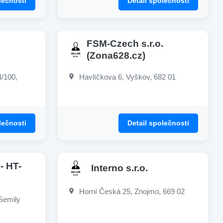
lečnosti
Detail společnosti
FSM-Czech s.r.o.
(Zona628.cz)
4/100,
Havlíčkova 6, Vyškov, 682 01
lečnosti
Detail společnosti
- HT-
Interno s.r.o.
Horní Česká 25, Znojmo, 669 02
Semily