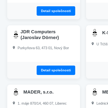
Detail společnosti
JDR Computers
K
(Jaroslav Dörner)
U Tržiš
Purkyňova 63, 473 01, Nový Bor
Detail společnosti
MADER, s.r.o.
ME
1. máje 870/14, 460 07, Liberec
Lednick