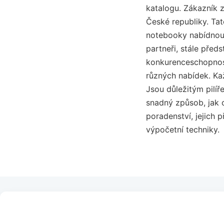
katalogu. Zákazník 
České republiky. Tat
notebooky nabídnout
partneři, stále předs
konkurenceschopnost
různých nabídek. Kaž
Jsou důležitým pilíř
snadný způsob, jak o
poradenství, jejich 
výpočetní techniky.