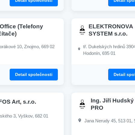
Detail společnosti
Detail spo
Office (Telefony
ELEKTRONOVA
ítače)
SYSTEM s.r.o.
orákové 10, Znojmo, 669 02
tř. Dukelských hrdinů 390
Hodonín, 695 01
Detail společnosti
Detail spo
Ing. Jiří Hudský 
FOS Art, s.r.o.
PRO
ského 3, Vyškov, 682 01
Jana Nerudy 45, 513 01, 