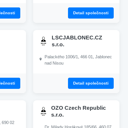
lečnosti
Detail společnosti
LSCJABLONEC.CZ
s.r.o.
Palackého 1006/1, 466 01, Jablonec
nad Nisou
lečnosti
Detail společnosti
OZO Czech Republic
s.r.o.
, 690 02
Dr. Milady Horákové 185/66, 460 07,