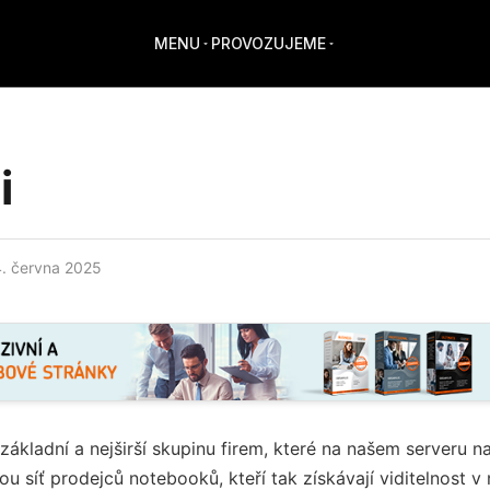
MENU
PROVOZUJEME
i
4. června 2025
 základní a nejširší skupinu firem, které na našem serveru n
u síť prodejců notebooků, kteří tak získávají viditelnost 