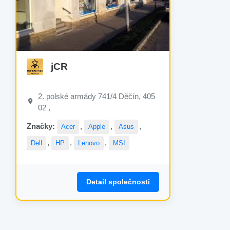
jCR
2. polské armády 741/4 Děčín, 405
02 ,
Značky:
,
,
,
Acer
Apple
Asus
,
,
,
Dell
HP
Lenovo
MSI
Detail společnosti