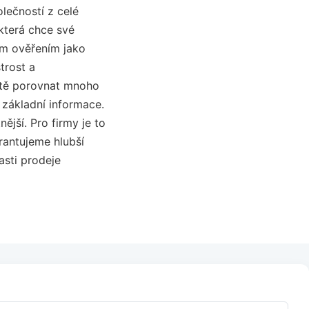
lečností z celé
 která chce své
ím ověřením jako
strost a
ístě porovnat mnoho
 základní informace.
ější. Pro firmy je to
rantujeme hlubší
asti prodeje