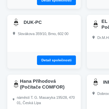
Detail společnosti
EL 
DUK-PC
Poč
Slovákova 359/10, Brno, 602 00
Dr.M.H
Detail společnosti
Hana Příhodová
IN
(Počítače COMFOR)
Dobrov
náměstí T. G. Masaryka 195/28, 470
01, Česká Lípa